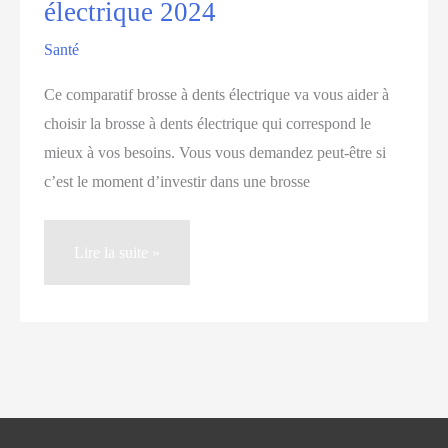
électrique 2024
Santé
Ce comparatif brosse à dents électrique va vous aider à
choisir la brosse à dents électrique qui correspond le
mieux à vos besoins. Vous vous demandez peut-être si
c’est le moment d’investir dans une brosse
Comparatif
Lire la suite »
brosse
à
dents
électrique
2024